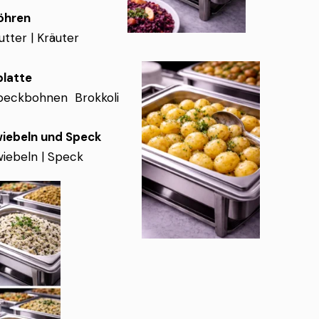
öhren
tter | Kräuter
latte
Speckbohnen Brokkoli
iebeln und Speck
iebeln | Speck