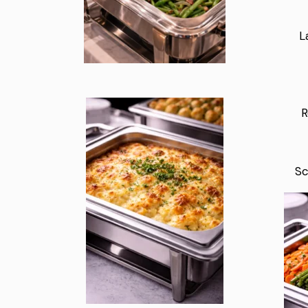
L
R
Sc