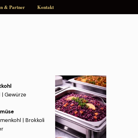
en & Partner
Kontakt
tkohl
l | Gewürze
emüse
umenkohl | Brokkoli
er