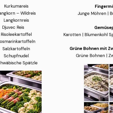
Kurkumareis
Fingerm
angkorn – Wildreis
Junge Möhren | Bu
Langkornreis
Djuvec Reis
Gemüsep
Risoleekartoffel
Karotten | Blumenkohl 
osmarinkartoffeln
Grüne Bohnen mit Zw
Salzkartoffeln
Grüne Bohnen | Zw
Schupfnudel
hwäbische Spätzle