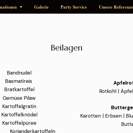
mationen
Galerie
Party Service
Unsere Referenz
Beilagen
Bandnudel
Basmatireis
Apfelro
Bratkartoffel
Rotkohl | Äpfe
Gemüse Pilaw
Kartoffelgratin
Butterg
Kartoffelknödel
Karotten | Erbsen | Bl
Kartoffelpüree
Butt
Korianderkartoffeln