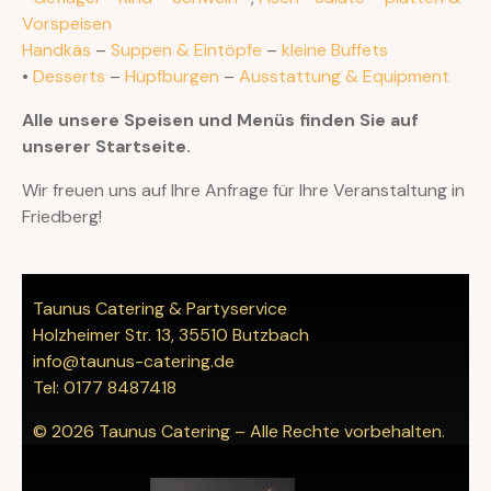
Vorspeisen
Handkäs
–
Suppen & Eintöpfe
–
kleine Buffets
•
Desserts
–
Hüpfburgen
–
Ausstattung & Equipment
Alle unsere Speisen und Menüs finden Sie auf
unserer Startseite.
Wir freuen uns auf Ihre Anfrage für Ihre Veranstaltung in
Friedberg!
Taunus Catering & Partyservice
Holzheimer Str. 13, 35510 Butzbach
info@taunus-catering.de
Tel: 0177 8487418
© 2026 Taunus Catering – Alle Rechte vorbehalten.