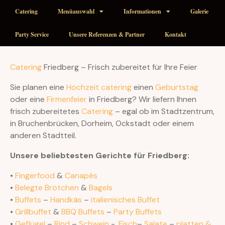
Catering
Menüauswahl
Informationen
Galerie
Party Service
Unsere Referenzen & Partner
Kontakt
Catering
Friedberg – Frisch zubereitet für Ihre Feier
Sie planen eine
Hochzeit catering
einen
Geburtstag
oder eine
Firmenfeier
in Friedberg? Wir liefern Ihnen
frisch zubereitetes
Catering
– egal ob im Stadtzentrum,
in Bruchenbrücken, Dorheim, Ockstadt oder einem
anderen Stadtteil.
Unsere beliebtesten Gerichte für Friedberg:
•
Fingerfood
&
Canapés
•
Belegte Brötchen
&
Bagels
•
Buffets
–
Handkäs
–
italienisches Buffet
•
Grillbuffet
&
BBQ Buffets
–
Party Buffets
•
Geflügel
–
Rind
–
Schwein
-,
Fisch
–
Salate
–
platten &