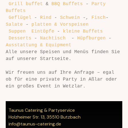
Grill buffet
 & 
BBQ Buffets
 - 
Party 
Buffets 
Geflügel
 - 
Rind
 - 
Schwein
 -, 
Fisch
- 
Salate
 - 
platten & Vorspeisen 
 Suppen
Eintöpfe
 - 
kleine Buffets
Desserts
 - 
Nachtisch
  -
 Hüpfburgen
 - 
Ausstattung & Equipment
Alle unsere Speisen und Menüs finden Sie 
auf unserer Startseite.
Wir freuen uns auf Ihre Anfrage – egal 
ob für eine private Party in Aßlar oder 
ein großes Event in Wetzlar.
Taunus Catering & Partyservice
Holzheimer Str. 13, 35510 Butzbach
info@taunus-catering.de