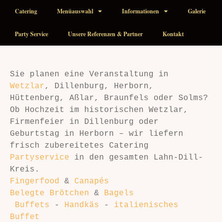
Catering
Menüauswahl
Informationen
Galerie
Party Service
Unsere Referenzen & Partner
Kontakt
Sie planen eine Veranstaltung in 
Wetzlar
, Dillenburg, Herborn, 
Hüttenberg, Aßlar, Braunfels oder Solms? 
Ob Hochzeit im historischen Wetzlar, 
Firmenfeier in Dillenburg oder 
Geburtstag in Herborn – wir liefern 
frisch zubereitetes Catering 
Partyservice
 in den gesamten Lahn-Dill-
Kreis.
Fingerfood
 & 
Canapés
Belegte Brötchen
 & 
Bagels
 Buffets
 - 
Handkäs
 - 
italienisches 
Buffet 