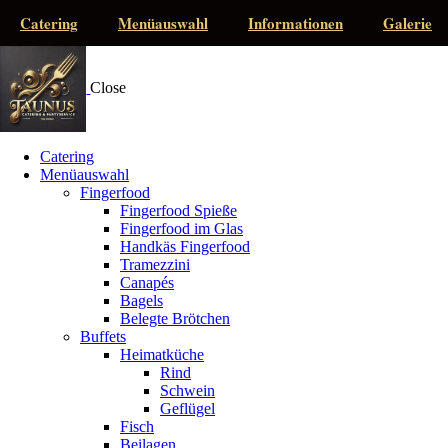
Catering
Menüauswahl
Informationen
Galerie
Close
Catering
Menüauswahl
Fingerfood
Fingerfood Spieße
Fingerfood im Glas
Handkäs Fingerfood
Tramezzini
Canapés
Bagels
Belegte Brötchen
Buffets
Heimatküche
Rind
Schwein
Geflügel
Fisch
Beilagen