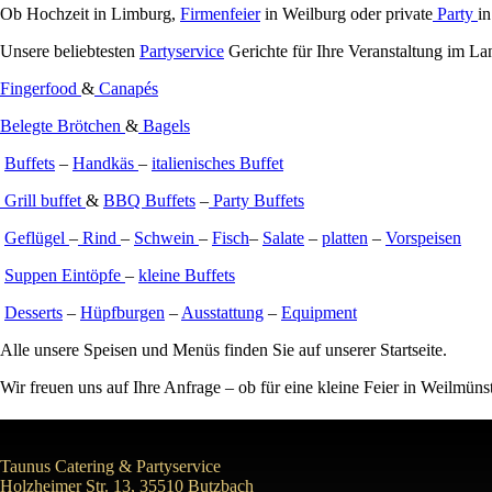
Ob Hochzeit in Limburg,
Firmenfeier
in Weilburg oder private
Party
in
Unsere beliebtesten
Partyservice
Gerichte für Ihre Veranstaltung im L
Fingerfood
&
Canapés
Belegte Brötchen
&
Bagels
Buffets
–
Handkäs
–
italienisches Buffet
Grill buffet
&
BBQ Buffets
–
Party Buffets
Geflügel
–
Rind
–
Schwein
–
Fisch
–
Salate
–
platten
–
Vorspeisen
Suppen Eintöpfe
–
kleine Buffets
Desserts
–
Hüpfburgen
–
Ausstattung
–
Equipment
Alle unsere Speisen und Menüs finden Sie auf unserer Startseite.
Wir freuen uns auf Ihre Anfrage – ob für eine kleine Feier in Weilmüns
Taunus Catering & Partyservice
Holzheimer Str. 13, 35510 Butzbach