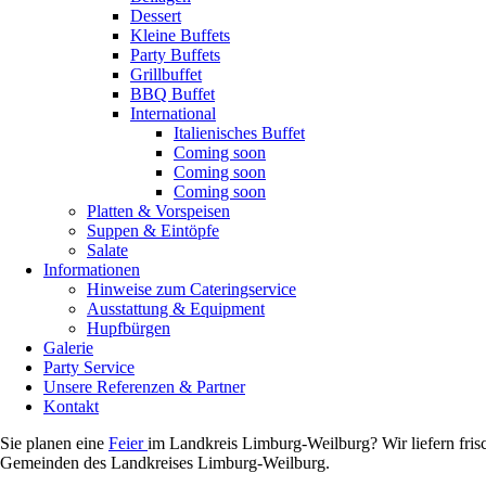
Dessert
Kleine Buffets
Party Buffets
Grillbuffet
BBQ Buffet
International
Italienisches Buffet
Coming soon
Coming soon
Coming soon
Platten & Vorspeisen
Suppen & Eintöpfe
Salate
Informationen
Hinweise zum Cateringservice
Ausstattung & Equipment
Hupfbürgen
Galerie
Party Service
Unsere Referenzen & Partner
Kontakt
Sie planen eine
Feier
im Landkreis Limburg-Weilburg? Wir liefern fris
Gemeinden des Landkreises Limburg-Weilburg.