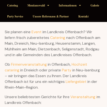
Catering
Menüauswahl
Informationen
Galerie
Party Service
Unsere Referenzen & Partner
Kontakt
Sie planen eine
Event
im Landkreis Offenbach? Wir
liefern frisch zubereitetes
Catering
nach Offenbach am
Main, Dreieich, Neu-Isenburg, Heusenstamm, Langen,
Mühlheim am Main, Dietzenbach, Seligenstadt, Rodgau
und in alle Gemeinden des Landkreises Offenbach.
Ob
Firmenveranstaltung
in Offenbach,
Hochzeit
catering
in Dreieich oder private
Party
in Neu-Isenburg
– wir bringen das Essen zu Ihnen. Der Landkreis
Offenbach ist für uns ein wichtiges
Liefergebiet
in der
Rhein-Main-Region.
Unsere beliebtesten Gerichte für Ihre
Veranstaltung i
m
Landkreis Offenbach: