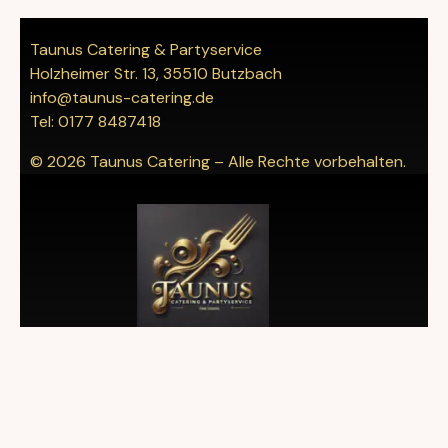
Taunus Catering & Partyservice
Holzheimer Str. 13, 35510 Butzbach
info@taunus-catering.de
Tel: 0177 8487418
© 2026 Taunus Catering – Alle Rechte vorbehalten.