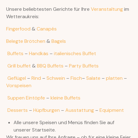
Unsere beliebtesten Gerichte für Ihre
Veranstaltung
im
Wetteraukreis:
Fingerfood
&
Canapés
Belegte Brötchen
&
Bagels
Buffets
–
Handkäs
–
italienisches Buffet
Grill buffet
&
BBQ Buffets
–
Party Buffets
Geflügel
–
Rind
–
Schwein
–
Fisch
–
Salate
–
platten
–
Vorspeisen
Suppen Eintöpfe
–
kleine Buffets
Desserts
–
Hüpfburgen
–
Ausstattung
–
Equipment
Alle unsere Speisen und Menüs finden Sie auf
unserer Startseite.
Wir freuen uns auf Ihre Anfrage – ob für eine kleine Feier