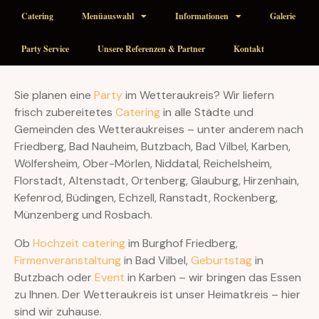
Catering
Menüauswahl
Informationen
Galerie
Party Service
Unsere Referenzen & Partner
Kontakt
Sie planen eine
Party
im Wetteraukreis? Wir liefern
frisch zubereitetes
Catering
in alle Städte und
Gemeinden des Wetteraukreises – unter anderem nach
Friedberg, Bad Nauheim, Butzbach, Bad Vilbel, Karben,
Wölfersheim, Ober-Mörlen, Niddatal, Reichelsheim,
Florstadt, Altenstadt, Ortenberg, Glauburg, Hirzenhain,
Kefenrod, Büdingen, Echzell, Ranstadt, Rockenberg,
Münzenberg und Rosbach.
Ob
Hochzeit catering
im Burghof Friedberg,
Firmenveranstaltung
in Bad Vilbel,
Geburtstag
in
Butzbach oder
Event
in Karben – wir bringen das Essen
zu Ihnen. Der Wetteraukreis ist unser Heimatkreis – hier
sind wir zuhause.